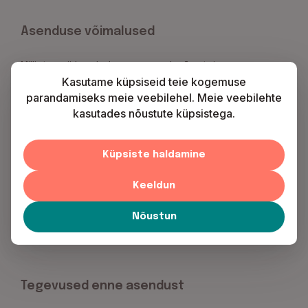
Asenduse võimalused
Millistes piirkondades ma asendusõpetajana
töötada saan?
Kas ma saan ise valida päevad, kellaajad ja
õppeained, mis mulle sobivad?
Kui kaua üks asendus kestab?
Kas ma saan asendada mitmes õppeasutuses
korraga?
Tegevused enne asendust