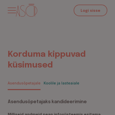
Logi sisse
Korduma kippuvad
küsimused
Asendusõpetajale
Koolile ja lasteaiale
Asendusõpetajaks kandideerimine
Milliseid andmeid pean infosüsteemis esitama,